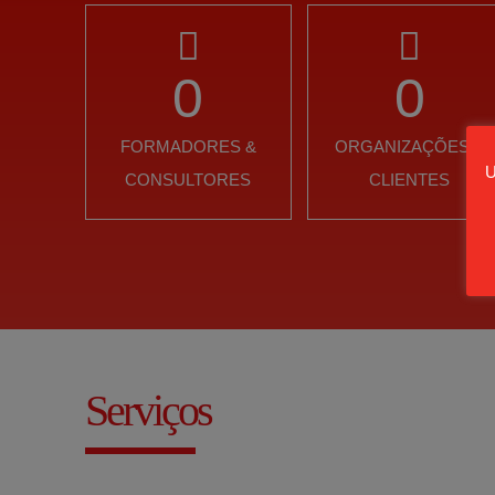
0
0
FORMADORES &
ORGANIZAÇÕES E
U
CONSULTORES
CLIENTES
Serviços