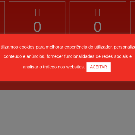
0
0
PROFISSIONAIS
FORMAÇÕES
tilizamos cookies para melhorar experiência do utilizador, personaliz
FORMADOS
MINISTRADAS
conteúdo e anúncios, fornecer funcionalidades de redes sociais e
analisar o tráfego nos websites.
ACEITAR