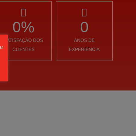
0
%
0
SATISFAÇÃO DOS
ANOS DE
ar
CLIENTES
EXPERIÊNCIA