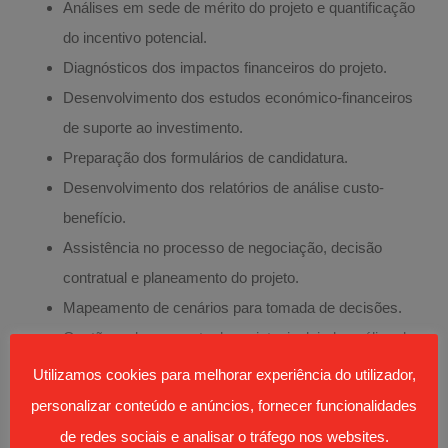
Análises em sede de mérito do projeto e quantificação
do incentivo potencial.
Diagnósticos dos impactos financeiros do projeto.
Desenvolvimento dos estudos económico-financeiros
de suporte ao investimento.
Preparação dos formulários de candidatura.
Desenvolvimento dos relatórios de análise custo-
benefício.
Assistência no processo de negociação, decisão
contratual e planeamento do projeto.
Mapeamento de cenários para tomada de decisões.
Gestão e planeamento do projeto, incluindo análise de
desvios e elaboração de recomendações.
Utilizamos cookies para melhorar experiência do utilizador,
Preparação dos pedidos de pagamento de incentivo e
personalizar conteúdo e anúncios, fornecer funcionalidades
dos respetivos relatórios de certificação.
de redes sociais e analisar o tráfego nos websites.