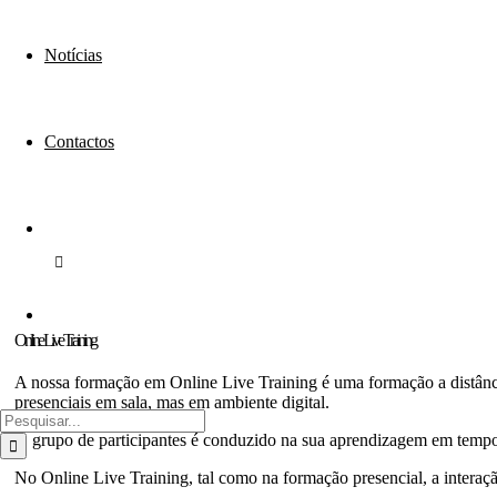
Notícias
Contactos
Online Live Training
A nossa formação em Online Live Training é uma formação a distânci
presenciais em sala, mas em ambiente digital.
Pesquisar
O grupo de participantes é conduzido na sua aprendizagem em tempo r
No Online Live Training, tal como na formação presencial, a intera