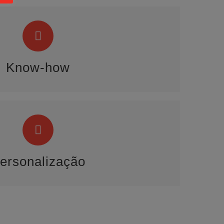
Know-how
e uma equipa de especialistas na área da formação
Know-how
Personalização
ação concretos e personalizados para tomadas de
decisão mais eficazes
ersonalização