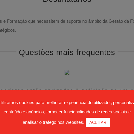
e Formação que necessitem de suporte no âmbito da Gestão da 
tégicos.
Questões mais frequentes
a obrigação de prestar formação profissiona
lizados/aplicados no âmbito do processo de 
ar a frequentar formação proporcionada pel
no de formação tem obrigatoriamente de ser
ntidade fornecedora que não seja certificada 
erão ser assegurados aquando do planeamen
gadoras estão obrigadas à definição de um p
ida no âmbito da determinação legal pelo Cód
procedimentos adequados a serem tomados?
desenvolvimento de competências?
desenvolvida na Organização?
por turnos?
tilizamos cookies para melhorar experiência do utilizador, personaliz
conteúdo e anúncios, fornecer funcionalidades de redes sociais e
Vantagens do Serviço
analisar o tráfego nos websites.
ACEITAR