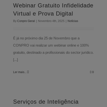
Prova Digital
Webinar Gratuito Infidelidade
Notícias
Virtual e Prova Digital
By
Conpro Geral
|
Novembro 4th, 2025
|
Notícias
É já no próximo dia 25 de Novembro que a
CONPRO vai realizar um webinar online e 100%
gratuito, destinado a profissionais do sector jurídico.
[...]
Ler mais...
0
Serviços de Inteligência Artificial para
o Setor Jurídico
Serviços de Inteligência
Notícias