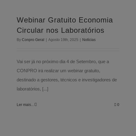
Webinar Gratuito Economia Circular
nos Laboratórios
Webinar Gratuito Economia
Notícias
Circular nos Laboratórios
By
Conpro Geral
|
Agosto 19th, 2025
|
Notícias
Vai ser já no próximo dia 4 de Setembro, que a
CONPRO irá realizar um webinar gratuito,
destinado a gestores, técnicos e investigadores de
laboratórios, [...]
Ler mais...
0
CON.PRO & Faculdade de Ciências da
Universidade de Lisboa | Programas
de Formação de Tecnologias