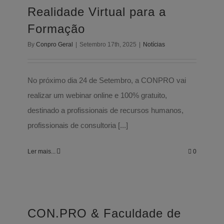
Realidade Virtual para a
Formação
By
Conpro Geral
|
Setembro 17th, 2025
|
Notícias
No próximo dia 24 de Setembro, a CONPRO vai
realizar um webinar online e 100% gratuito,
destinado a profissionais de recursos humanos,
profissionais de consultoria [...]
Ler mais...
0
CON.PRO & Faculdade de Ciências da
Universidade de Lisboa | Programas
de Formação de Economia Circular
CON.PRO & Faculdade de