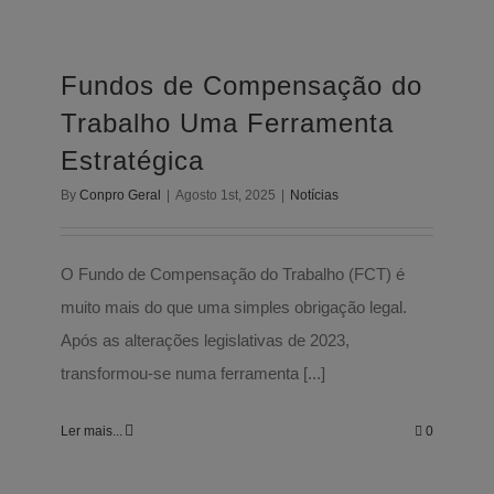
Fundos de Compensação do Trabalho
Uma Ferramenta Estratégica
Fundos de Compensação do
Notícias
Trabalho Uma Ferramenta
Estratégica
By
Conpro Geral
|
Agosto 1st, 2025
|
Notícias
O Fundo de Compensação do Trabalho (FCT) é
muito mais do que uma simples obrigação legal.
Após as alterações legislativas de 2023,
transformou-se numa ferramenta [...]
Ler mais...
0