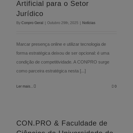
Artificial para o Setor
Jurídico
By
Conpro Geral
|
Outubro 29th, 2025
|
Notícias
Marcar presença online e utilizar tecnologia de
forma estratégica deixou de ser opcional: é uma
condição de competitividade. A CONPRO surge
como parceira estratégica nesta [...]
Ler mais...
0
CON.PRO & Faculdade de Ciências da
Universidade de Lisboa | Programas
de Formação de Economia Azul
CON.PRO & Faculdade de
Notícias