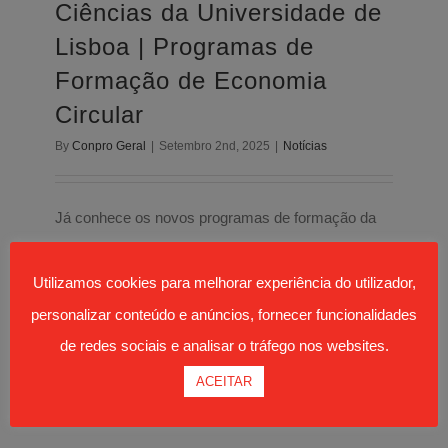
Notícias
Ciências da Universidade de
Lisboa | Programas de
Formação de Economia
Circular
By
Conpro Geral
|
Setembro 2nd, 2025
|
Notícias
Já conhece os novos programas de formação da
Economia Circular, desenvolvidos com a
Faculdade de Ciências da Universidade de Lisboa
Utilizamos cookies para melhorar experiência do utilizador,
(CIÊNCIAS)? Conheça agora mesmo as novidades
personalizar conteúdo e anúncios, fornecer funcionalidades
[...]
de redes sociais e analisar o tráfego nos websites.
ACEITAR
Ler mais...
0