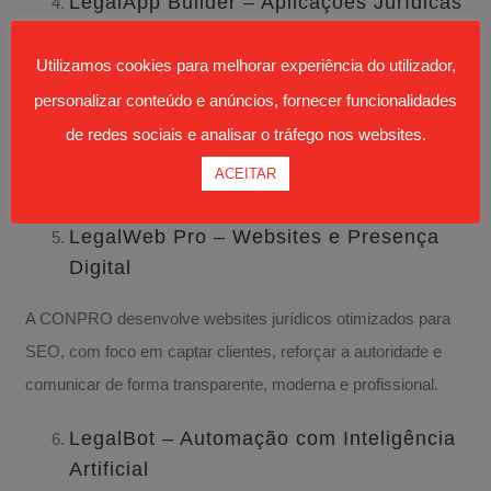
LegalApp Builder – Aplicações Jurídicas
Personalizadas
Utilizamos cookies para melhorar experiência do utilizador,
Com ferramentas no-code, a CONPRO ajuda a criar apps
personalizar conteúdo e anúncios, fornecer funcionalidades
jurídicas para cálculos, formulários ou automatizações
de redes sociais e analisar o tráfego nos websites.
internas — sem necessidade de programar, mas com
ACEITAR
impacto real na produtividade.
LegalWeb Pro – Websites e Presença
Digital
A CONPRO desenvolve websites jurídicos otimizados para
SEO, com foco em captar clientes, reforçar a autoridade e
comunicar de forma transparente, moderna e profissional.
LegalBot – Automação com Inteligência
Artificial