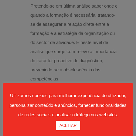
Pretende-se em última análise saber onde e
quando a formação é necessária, tratando-
se de assegurar a relação direta entre a
formação e a estratégia da organização ou
do sector de atividade. É neste nível de
análise que surge com relevo a importância
do carácter proactivo do diagnóstico,
prevenindo-se a obsolescência das
competências.
Funcional:
Implica o estudo das condições,
Utilizamos cookies para melhorar experiência do utilizador,
equipamentos, saberes e competências
personalizar conteúdo e anúncios, fornecer funcionalidades
necessárias ao desempenho de
de redes sociais e analisar o tráfego nos websites.
determinada função. É relevante neste
âmbito o facto de a introdução de
ACEITAR
tecnologias cada vez mais sofisticadas