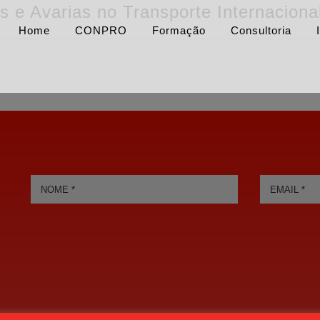
e Avarias no Transporte Internaciona
Home
CONPRO
Formação
Consultoria
ões
e
nal